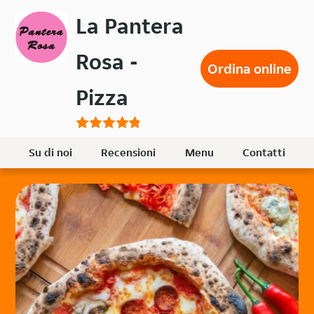
Passa
La Pantera
al
contenuto
Rosa -
principale
Ordina online
Pizza
Su di noi
Recensioni
Menu
Contatti